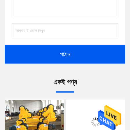
পাঠান
একই পণ্য