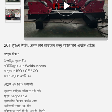
20T ট্যাঙ্ক টারনিং রোলস চাপ জাহাজের জন্য ফাইট আপ ওয়েল্ডিং রোটার
পণ্যের বিবরণ
উৎপত্তি স্থল: চীন
পরিচিতিমুলক নাম: Weldsuccess
সাক্ষ্যদান: ISO / CE / CO
মডেল নম্বার: এফটি-২০
পেমেন্ট এবং শিপিং শর্তাবলী
ন্যূনতম চাহিদার পরিমাণ: ১টি সেট
মূল্য: negotiable
প্যাকেজিং বিবরণ: কাঠের কেস
ডেলিভারি সময়: 10 দিন
পরিশোধের শর্ত: টি/টি, এল/সি, ডি/পি