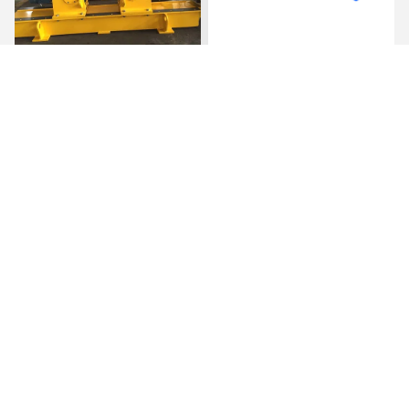
বোল্ট সমন্বয় ফিটিং আপ ঢালাই জন্য
Motorized Moving Pipe
ঢালাই রোটেটর প্রচলিত পাইপ রোটেটর
Welding Rollers ,
120000lbs Heavy Duty
Pipe Rollers
সেরা মূল্য পান
সেরা মূল্য পান
WELDSUCCESS AUTOMATION EQUIPMENT
(WUXI) CO., LTD
info@weldsuccess.com
86-152-6166-0915