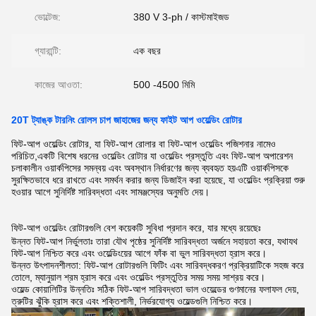
ভোল্টেজ:
380 V 3-ph / কাস্টমাইজড
গ্যারান্টি:
এক বছর
কাজের আওতা:
500 -4500 মিমি
20T ট্যাঙ্ক টারনিং রোলস চাপ জাহাজের জন্য ফাইট আপ ওয়েল্ডিং রোটার
ফিট-আপ ওয়েল্ডিং রোটার, যা ফিট-আপ রোলার বা ফিট-আপ ওয়েল্ডিং পজিশনার নামেও
পরিচিত,একটি বিশেষ ধরনের ওয়েল্ডিং রোটার যা ওয়েল্ডিং প্রস্তুতি এবং ফিট-আপ অপারেশন
চলাকালীন ওয়ার্কপিসের সমন্বয় এবং অবস্থান নির্ধারণের জন্য ব্যবহৃত হয়এটি ওয়ার্কপিসকে
সুরক্ষিতভাবে ধরে রাখতে এবং সমর্থন করার জন্য ডিজাইন করা হয়েছে, যা ওয়েল্ডিং প্রক্রিয়া শুরু
হওয়ার আগে সুনির্দিষ্ট সারিবদ্ধতা এবং সামঞ্জস্যের অনুমতি দেয়।
ফিট-আপ ওয়েল্ডিং রোটারগুলি বেশ কয়েকটি সুবিধা প্রদান করে, যার মধ্যে রয়েছেঃ
উন্নত ফিট-আপ নির্ভুলতাঃ তারা যৌথ পৃষ্ঠের সুনির্দিষ্ট সারিবদ্ধতা অর্জনে সহায়তা করে, যথাযথ
ফিট-আপ নিশ্চিত করে এবং ওয়েল্ডিংয়ের আগে ফাঁক বা ভুল সারিবদ্ধতা হ্রাস করে।
উন্নত উৎপাদনশীলতা: ফিট-আপ রোটারগুলি ফিটিং এবং সারিবদ্ধকরণ প্রক্রিয়াটিকে সহজ করে
তোলে, ম্যানুয়াল শ্রম হ্রাস করে এবং ওয়েল্ডিং প্রস্তুতির সময় সময় সাশ্রয় করে।
ওয়েল্ড কোয়ালিটির উন্নতিঃ সঠিক ফিট-আপ সারিবদ্ধতা ভাল ওয়েল্ডের গুণমানের ফলাফল দেয়,
ত্রুটির ঝুঁকি হ্রাস করে এবং শক্তিশালী, নির্ভরযোগ্য ওয়েল্ডগুলি নিশ্চিত করে।