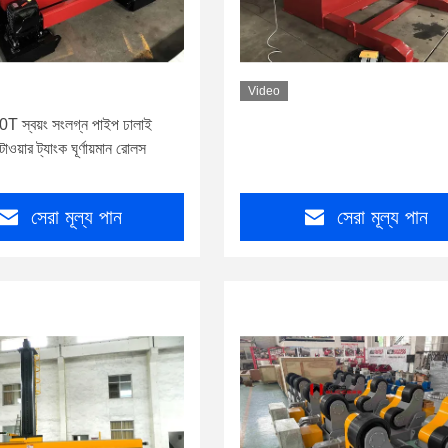
Video
T স্বয়ং সংলগ্ন পাইপ ঢালাই
টাওয়ার ট্যাংক ঘূর্ণায়মান রোলস
সেরা মূল্য পান
সেরা মূল্য পান