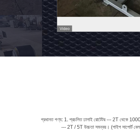
ঢালাই
রোলার,
এখনই
তেল
যোগাযোগ
ট্যাঙ্ক
করুন
PU
চাকা
ট্যাঙ্ক
ঘূর্ণায়মান
রোলস
প্রধানত পণ্য: 1. প্রচলিত ঢালাই রোটেটর --- 2T থেকে 1000T
--- 2T / 5T উচ্চতা সমন্বয়। (পাইপ সাপোর্ট বে