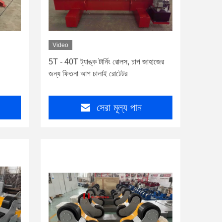
Video
5T - 40T ট্যাঙ্ক টার্নিং রোলস, চাপ জাহাজের
জন্য ফিতনা আপ ঢালাই রোটেটর
সেরা মূল্য পান