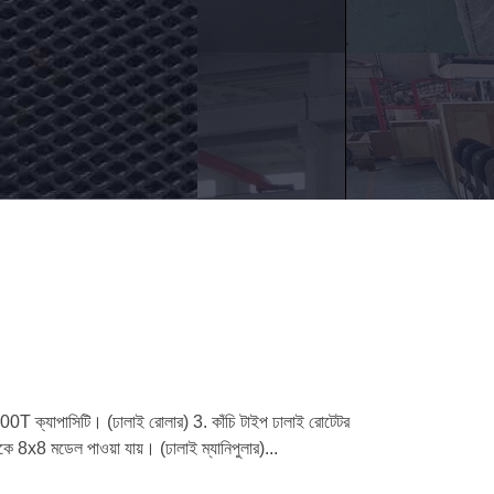
00T ক্যাপাসিটি। (ঢালাই রোলার) 3. কাঁচি টাইপ ঢালাই রোটেটর
 8x8 মডেল পাওয়া যায়। (ঢালাই ম্যানিপুলার)...