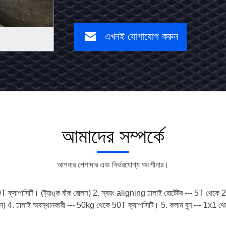
এখনই যোগাযোগ করুন
এখনই
যোগাযোগ
করুন
আমাদের সম্পর্কে
আপনার পেশাদার এবং নির্ভরযোগ্য অংশীদার।
 ক্যাপাসিটি। (ট্যাঙ্ক বাঁক রোলস) 2. স্বয়ং aligning ঢালাই রোটেটর --- 5T থেকে 2
লন) 4. ঢালাই অবস্থানকারী --- 50kg থেকে 50T ক্যাপাসিটি। 5. কলাম বুম --- 1x1 থেকে