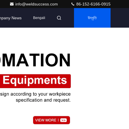
info@weldsuccess.com
86-152-6166-0915
pany News
উদ্ধৃতি
Bengali