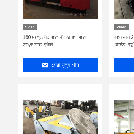
Video
Video
160 টন প্রচলিত পাইপ বাঁক রোলার্স, পাইপ
কালো-লাল 20
ট্যাঙ্ক ঢালাই ঘূর্ণমান
রোটেটর, বায়ু 
সেরা মূল্য পান