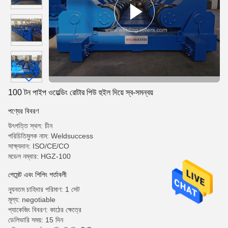
100 টন পাইপ ওয়েল্ডিং রোটার পিউ হুইল দিয়ে স্ব-সমন্বয়
পণ্যের বিবরণ
উৎপত্তি স্থল: চীন
পরিচিতিমুলক নাম: Weldsuccess
সাক্ষ্যদান: ISO/CE/CO
মডেল নম্বার: HGZ-100
পেমেন্ট এবং শিপিং শর্তাবলী
ন্যূনতম চাহিদার পরিমাণ: 1 সেট
মূল্য: negotiable
প্যাকেজিং বিবরণ: কাঠের ক্ষেত্রে
ডেলিভারি সময়: 15 দিন