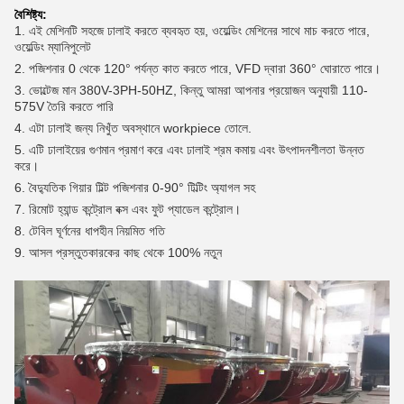
বৈশিষ্ট্য:
1. এই মেশিনটি সহজে ঢালাই করতে ব্যবহৃত হয়, ওয়েল্ডিং মেশিনের সাথে মাচ করতে পারে,
ওয়েল্ডিং ম্যানিপুলেট
2. পজিশনার 0 থেকে 120° পর্যন্ত কাত করতে পারে, VFD দ্বারা 360° ঘোরাতে পারে।
3. ভোল্টেজ মান 380V-3PH-50HZ, কিন্তু আমরা আপনার প্রয়োজন অনুযায়ী 110-
575V তৈরি করতে পারি
4. এটা ঢালাই জন্য নিখুঁত অবস্থানে workpiece তোলে.
5. এটি ঢালাইয়ের গুণমান প্রমাণ করে এবং ঢালাই শ্রম কমায় এবং উৎপাদনশীলতা উন্নত
করে।
6. বৈদ্যুতিক গিয়ার টিল্ট পজিশনার 0-90° টিল্টিং অ্যাগল সহ
7. রিমোট হ্যান্ড কন্ট্রোল বক্স এবং ফুট প্যাডেল কন্ট্রোল।
8. টেবিল ঘূর্ণনের ধাপহীন নিয়মিত গতি
9. আসল প্রস্তুতকারকের কাছ থেকে 100% নতুন