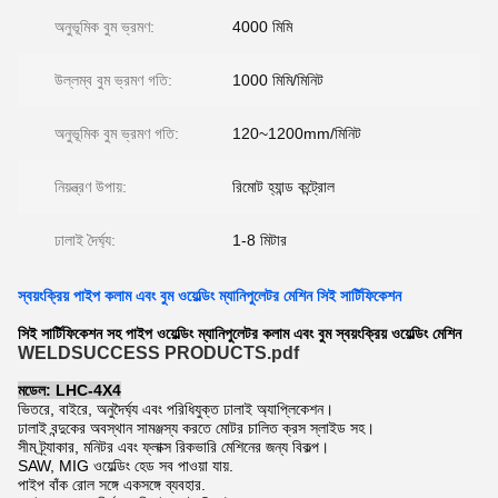
অনুভূমিক বুম ভ্রমণ:
4000 মিমি
উল্লম্ব বুম ভ্রমণ গতি:
1000 মিমি/মিনিট
অনুভূমিক বুম ভ্রমণ গতি:
120~1200mm/মিনিট
নিয়ন্ত্রণ উপায়:
রিমোট হ্যান্ড কন্ট্রোল
ঢালাই দৈর্ঘ্য:
1-8 মিটার
স্বয়ংক্রিয় পাইপ কলাম এবং বুম ওয়েল্ডিং ম্যানিপুলেটর মেশিন সিই সার্টিফিকেশন
সিই সার্টিফিকেশন সহ পাইপ ওয়েল্ডিং ম্যানিপুলেটর কলাম এবং বুম স্বয়ংক্রিয় ওয়েল্ডিং মেশিন
WELDSUCCESS PRODUCTS.pdf
মডেল: LHC-4X4
ভিতরে, বাইরে, অনুদৈর্ঘ্য এবং পরিধিযুক্ত ঢালাই অ্যাপ্লিকেশন।
ঢালাই বন্দুকের অবস্থান সামঞ্জস্য করতে মোটর চালিত ক্রস স্লাইড সহ।
সীম ট্র্যাকার, মনিটর এবং ফ্লাক্স রিকভারি মেশিনের জন্য বিকল্প।
SAW, MIG ওয়েল্ডিং হেড সব পাওয়া যায়.
পাইপ বাঁক রোল সঙ্গে একসঙ্গে ব্যবহার.