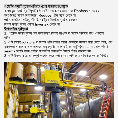
ওয়েল্ডিং ম্যানিপুলেটরগুলিতে খুচরা যন্ত্রাংশের ব্র্যান্ড
কলাম বুম ঢালাই ম্যানিপুলেটর বৈদ্যুতিন সংকেতের মেরু বদল Danfoss থেকে হয়
স্বয়ংক্রিয় ঢালাই ঢালাইকারী Reducer চীন ব্র্যান্ড থেকে হয়
পাইপ ওয়েল্ডিং ম্যানিপুলেটর ইলেকট্রিক সিস্টেম স্নাইডার থেকে
ঢালাই ম্যানিপুলেটর মোটর Invertek থেকে হয়
উত্পাদনশীল প্রক্রিয়া
1. ওয়েল্ডিং ম্যানিপুলেটর হল স্বয়ংক্রিয় ঢালাই সরঞ্জাম যা ঢালাই শক্তির সাথে একত্রে
গঠিত।
2. এটি ঢালাই rotators বা ঢালাই পজিশনারের সাথে একসাথে ব্যবহার করা যেতে পারে, এবং
ব্যাপকভাবে বয়লার, চাপ জাহাজ, অভ্যন্তরীণ এবং বাইরের অনুদৈর্ঘ্য seams এবং পরিধি
seams ঢালাই জন্য পেট্রো রাসায়নিক যন্ত্রপাতি হিসাবে শিল্পে ব্যবহৃত হয়.
3. এটি উন্নত কাঠামো সম্পূর্ণ ফাংশন সহজ অপারেশন ঢালাই গুণমান নিশ্চিত করতে বৈশিষ্ট্য.