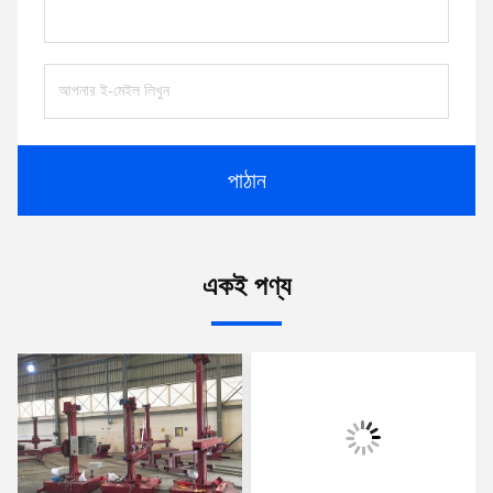
পাঠান
একই পণ্য