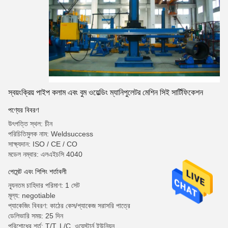
স্বয়ংক্রিয় পাইপ কলাম এবং বুম ওয়েল্ডিং ম্যানিপুলেটর মেশিন সিই সার্টিফিকেশন
পণ্যের বিবরণ
উৎপত্তি স্থল: চীন
পরিচিতিমুলক নাম: Weldsuccess
সাক্ষ্যদান: ISO / CE / CO
মডেল নম্বার: এলএইচসি 4040
পেমেন্ট এবং শিপিং শর্তাবলী
ন্যূনতম চাহিদার পরিমাণ: 1 সেট
মূল্য: negotiable
প্যাকেজিং বিবরণ: কাঠের কেস/প্যাকেজ সরাসরি পাত্রে
ডেলিভারি সময়: 25 দিন
পরিশোধের শর্ত: T/T, L/C, ওয়েস্টার্ন ইউনিয়ন