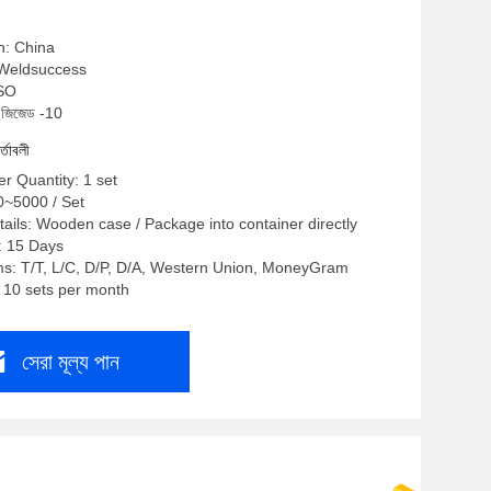
n: China
ম: Weldsuccess
ISO
চ জিজেড -10
র্তাবলী
 Quantity: 1 set
00~5000 / Set
ails: Wooden case / Package into container directly
: 15 Days
s: T/T, L/C, D/P, D/A, Western Union, MoneyGram
: 10 sets per month
সেরা মূল্য পান