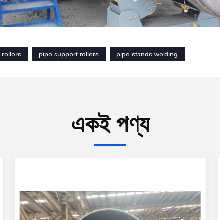
 rollers
pipe support rollers
pipe stands welding
একই পণ্য