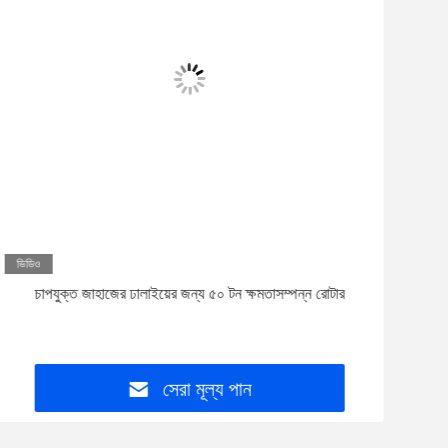
ভিডিও
ভিড
চাপযুক্ত জাহাজের ঢালাইয়ের জন্য ৫০ টন ক্ষমতাসম্পন্ন রোটার
বায়ু 
ফুট পে
সেরা মূল্য পান