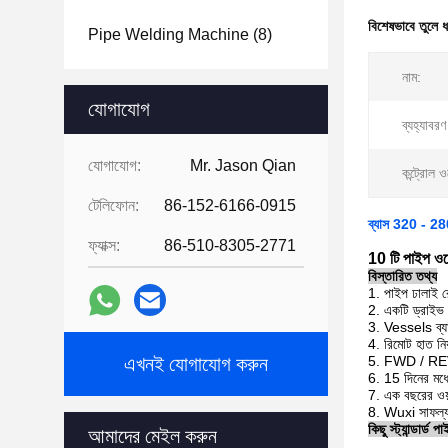
বিশেষভাবে তুলে 
Pipe Welding Machine
(8)
নাম:
যোগাযোগ
ব্যহ্যাবরণ
যোগাযোগ:
Mr. Jason Qian
কন্ট্রোল ও
টেলিফোন:
86-152-6166-0915
ব্যাস 320 - 2800 
ফ্যাক্স:
86-510-8305-2771
10 টি পাইপ ওয়
বিস্তারিত তথ্য
1. পাইপ ঢালাই 
2. একটি ড্রাইভ
3. Vessels ব্
4. রিমোট হাত নিয়ন
এখনই যোগাযোগ করুন
5. FWD / REV এব
6. 15 দিনের মধ্
7. এক বছরের ওয়া
8. Wuxi সাফল্য 
কিছু স্ট্যান্ডার্
আমাদের মেইল ​​করুন