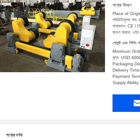
পণ্যের বিবরণ
Place of Origi
পরিচিতিমুলক না
সাক্ষ্যদান: CE / 
মডেল নম্বার: এই
পেমেন্ট এবং শিপিং শ
Minimum Order
মূল্য: USD 40
Packaging Det
Delivery Time
Payment Term
Supply Ability
পণ্যের বর্ণনা