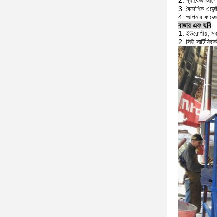
2. প্যাকেজ আগে স
3. বৈদেশিক এজেন্
4. আপনার কাজের 
বাজার এবং ছবি
1. ইউরোপীয়, মধ্য 
2. সিই সার্টিফি